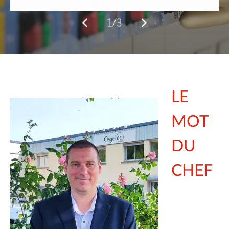
2/3
LE
MOT
DU
CHEF